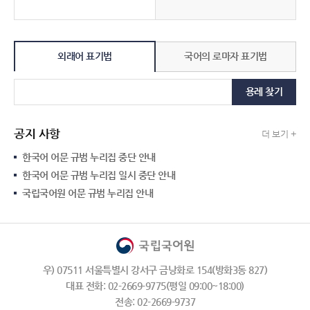
외래어 표기법
국어의 로마자 표기법
용례 찾기
공지 사항
더 보기 +
한국어 어문 규범 누리집 중단 안내
한국어 어문 규범 누리집 일시 중단 안내
국립국어원 어문 규범 누리집 안내
우) 07511 서울특별시 강서구 금낭화로 154(방화3동 827)
대표 전화: 02-2669-9775(평일 09:00~18:00)
전송: 02-2669-9737