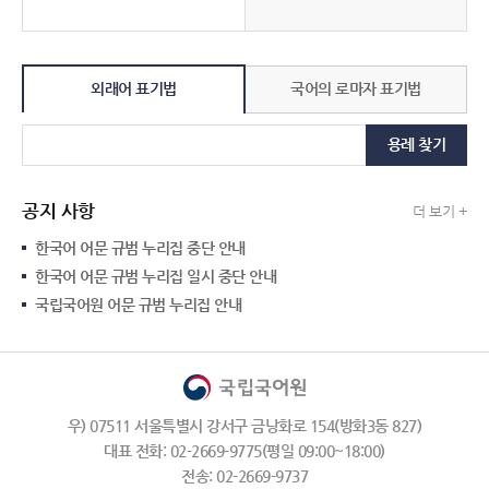
외래어 표기법
국어의 로마자 표기법
용례 찾기
공지 사항
더 보기 +
한국어 어문 규범 누리집 중단 안내
한국어 어문 규범 누리집 일시 중단 안내
국립국어원 어문 규범 누리집 안내
우) 07511 서울특별시 강서구 금낭화로 154(방화3동 827)
대표 전화: 02-2669-9775(평일 09:00~18:00)
전송: 02-2669-9737