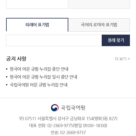
외래어 표기법
국어의 로마자 표기법
용례 찾기
공지 사항
더 보기 +
한국어 어문 규범 누리집 중단 안내
한국어 어문 규범 누리집 일시 중단 안내
국립국어원 어문 규범 누리집 안내
우) 07511 서울특별시 강서구 금낭화로 154(방화3동 827)
대표 전화: 02-2669-9775(평일 09:00~18:00)
전송: 02-2669-9737