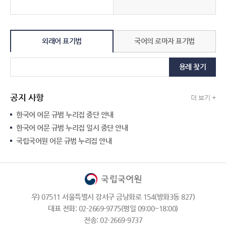
외래어 표기법
국어의 로마자 표기법
용례 찾기
공지 사항
더 보기 +
한국어 어문 규범 누리집 중단 안내
한국어 어문 규범 누리집 일시 중단 안내
국립국어원 어문 규범 누리집 안내
우) 07511 서울특별시 강서구 금낭화로 154(방화3동 827)
대표 전화: 02-2669-9775(평일 09:00~18:00)
전송: 02-2669-9737