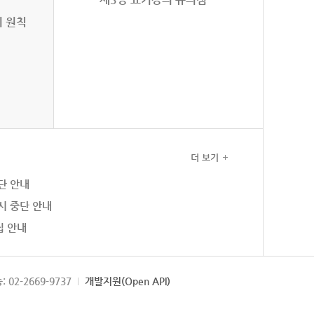
의 원칙
더 보기
단 안내
시 중단 안내
집 안내
: 02-2669-9737
개발지원(Open API)