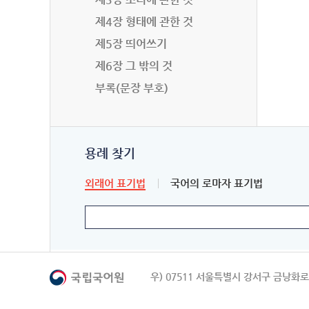
제4장 형태에 관한 것
제5장 띄어쓰기
제6장 그 밖의 것
부록(문장 부호)
용례 찾기
외래어 표기법
국어의 로마자 표기법
우) 07511 서울특별시 강서구 금낭화로 