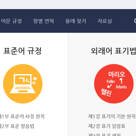
메인콘텐츠 바로가기
어문 규정
항별 연혁
용례 찾기
자료실
표준어 규정
외래어 표기
제1부 표준어 사정 원칙
제1장 표기의 기본 원칙
제2부 표준 발음법
제2장 표기 일람표
제3장 표기 세칙