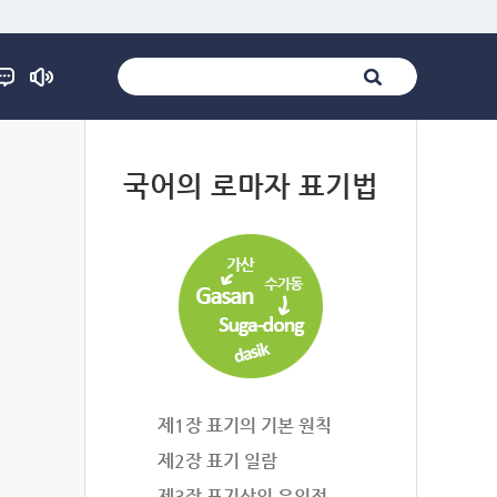
법
국어의 로마자 표기법
제1장 표기의 기본 원칙
제2장 표기 일람
제3장 표기상의 유의점