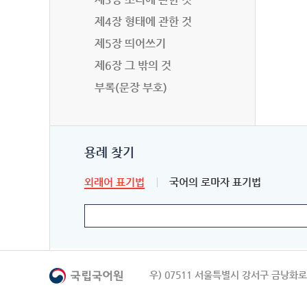
제4장 형태에 관한 것
제5장 띄어쓰기
제6장 그 밖의 것
부록(문장 부호)
용례 찾기
외래어 표기법
국어의 로마자 표기법
우) 07511 서울특별시 강서구 금낭화로 