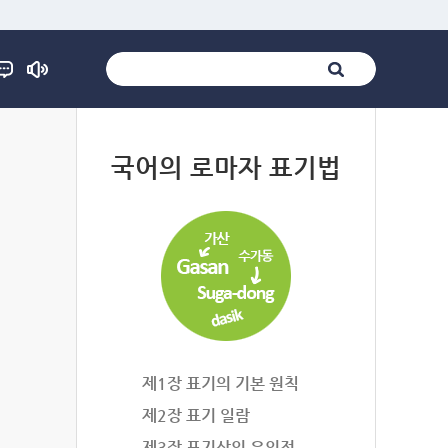
법
국어의 로마자 표기법
제1장 표기의 기본 원칙
제2장 표기 일람
제3장 표기상의 유의점