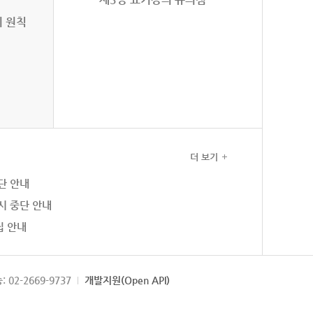
의 원칙
더 보기
단 안내
시 중단 안내
집 안내
: 02-2669-9737
개발지원(Open API)