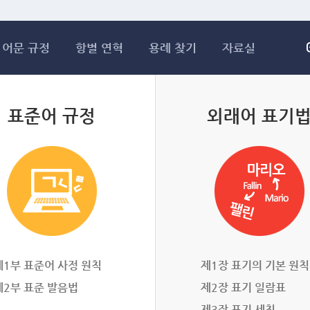
메인콘텐츠 바로가기
어문 규정
항별 연혁
용례 찾기
자료실
표준어 규정
외래어 표기
제1부 표준어 사정 원칙
제1장 표기의 기본 원칙
제2부 표준 발음법
제2장 표기 일람표
제3장 표기 세칙