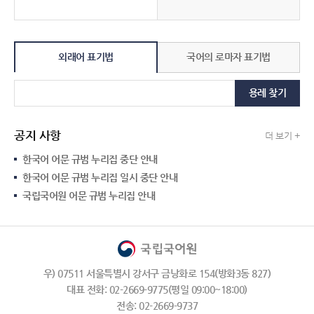
외래어 표기법
국어의 로마자 표기법
용례 찾기
공지 사항
더 보기 +
한국어 어문 규범 누리집 중단 안내
한국어 어문 규범 누리집 일시 중단 안내
국립국어원 어문 규범 누리집 안내
우) 07511 서울특별시 강서구 금낭화로 154(방화3동 827)
대표 전화: 02-2669-9775(평일 09:00~18:00)
전송: 02-2669-9737