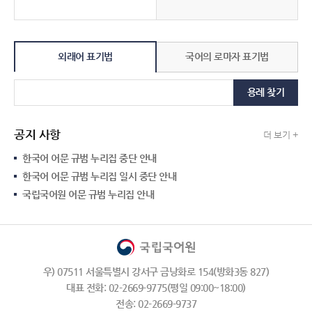
외래어 표기법
국어의 로마자 표기법
용례 찾기
공지 사항
더 보기 +
한국어 어문 규범 누리집 중단 안내
한국어 어문 규범 누리집 일시 중단 안내
국립국어원 어문 규범 누리집 안내
우) 07511 서울특별시 강서구 금낭화로 154(방화3동 827)
대표 전화: 02-2669-9775(평일 09:00~18:00)
전송: 02-2669-9737