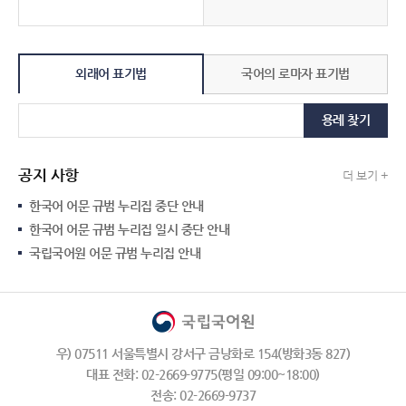
외래어 표기법
국어의 로마자 표기법
용례 찾기
공지 사항
더 보기 +
한국어 어문 규범 누리집 중단 안내
한국어 어문 규범 누리집 일시 중단 안내
국립국어원 어문 규범 누리집 안내
우) 07511 서울특별시 강서구 금낭화로 154(방화3동 827)
대표 전화: 02-2669-9775(평일 09:00~18:00)
전송: 02-2669-9737