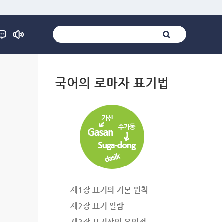
법
국어의 로마자 표기법
제1장 표기의 기본 원칙
제2장 표기 일람
제3장 표기상의 유의점