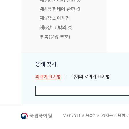
제4장 형태에 관한 것
제5장 띄어쓰기
제6장 그 밖의 것
부록(문장 부호)
용례 찾기
외래어 표기법
국어의 로마자 표기법
우) 07511 서울특별시 강서구 금낭화로 