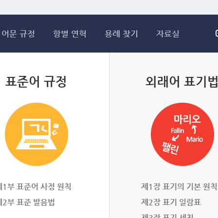
메인콘텐츠 바로가기
어문 규정
항별 연혁
용례 찾기
자료실
표준어 규정
외래어 표기
제1부 표준어 사정 원칙
제1장 표기의 기본 원칙
제2부 표준 발음법
제2장 표기 일람표
제3장 표기 세칙