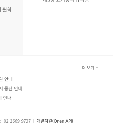
의 원칙
더 보기
단 안내
시 중단 안내
집 안내
: 02-2669-9737
개발지원(Open API)