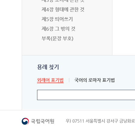
제4장 형태에 관한 것
제5장 띄어쓰기
제6장 그 밖의 것
부록(문장 부호)
용례 찾기
외래어 표기법
국어의 로마자 표기법
우) 07511 서울특별시 강서구 금낭화로 