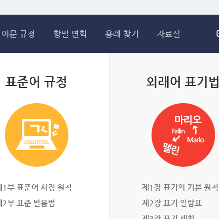
메인콘텐츠 바로가기
어문 규정
항별 연혁
용례 찾기
자료실
표준어 규정
외래어 표기
제1부 표준어 사정 원칙
제1장 표기의 기본 원칙
제2부 표준 발음법
제2장 표기 일람표
제3장 표기 세칙