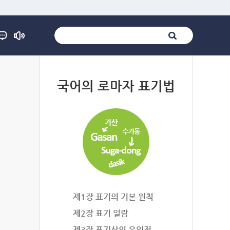
법
국어의 로마자 표기법
제1장 표기의 기본 원칙
제2장 표기 일람
제3장 표기상의 유의점