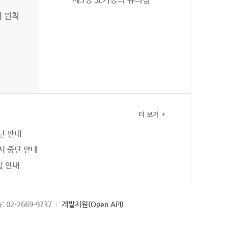
의 원칙
더 보기
단 안내
시 중단 안내
집 안내
: 02-2669-9737
개발지원(Open API)