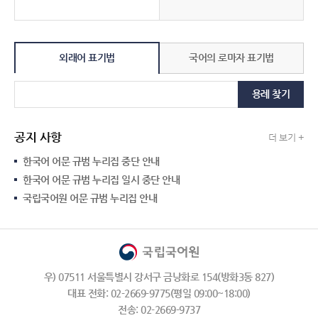
외래어 표기법
국어의 로마자 표기법
용례 찾기
공지 사항
더 보기 +
한국어 어문 규범 누리집 중단 안내
한국어 어문 규범 누리집 일시 중단 안내
국립국어원 어문 규범 누리집 안내
우) 07511 서울특별시 강서구 금낭화로 154(방화3동 827)
대표 전화: 02-2669-9775(평일 09:00~18:00)
전송: 02-2669-9737