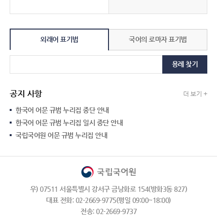
외래어 표기법
국어의 로마자 표기법
용례 찾기
공지 사항
더 보기 +
한국어 어문 규범 누리집 중단 안내
한국어 어문 규범 누리집 일시 중단 안내
국립국어원 어문 규범 누리집 안내
우) 07511 서울특별시 강서구 금낭화로 154(방화3동 827)
대표 전화: 02-2669-9775(평일 09:00~18:00)
전송: 02-2669-9737