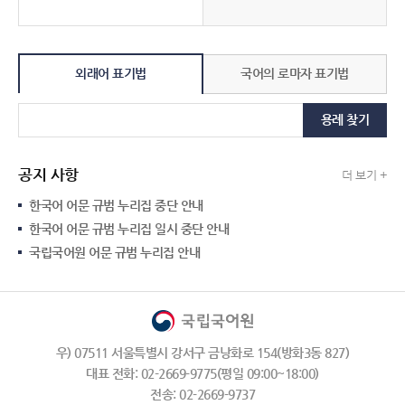
외래어 표기법
국어의 로마자 표기법
용례 찾기
공지 사항
더 보기 +
한국어 어문 규범 누리집 중단 안내
한국어 어문 규범 누리집 일시 중단 안내
국립국어원 어문 규범 누리집 안내
우) 07511 서울특별시 강서구 금낭화로 154(방화3동 827)
대표 전화: 02-2669-9775(평일 09:00~18:00)
전송: 02-2669-9737