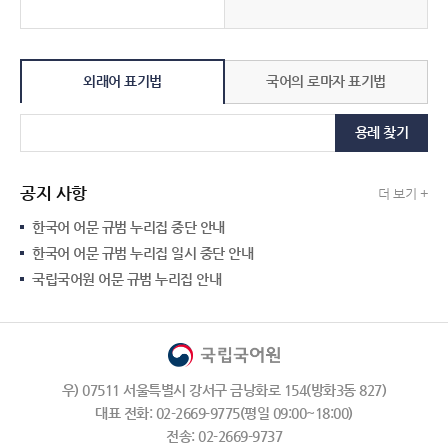
외래어 표기법
국어의 로마자 표기법
용례 찾기
공지 사항
더 보기 +
한국어 어문 규범 누리집 중단 안내
한국어 어문 규범 누리집 일시 중단 안내
국립국어원 어문 규범 누리집 안내
우) 07511 서울특별시 강서구 금낭화로 154(방화3동 827)
대표 전화: 02-2669-9775(평일 09:00~18:00)
전송: 02-2669-9737