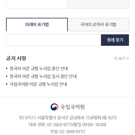
외래어 표기법
국어의 로마자 표기법
용례 찾기
공지 사항
더 보기 +
한국어 어문 규범 누리집 중단 안내
한국어 어문 규범 누리집 일시 중단 안내
국립국어원 어문 규범 누리집 안내
우) 07511 서울특별시 강서구 금낭화로 154(방화3동 827)
대표 전화: 02-2669-9775(평일 09:00~18:00)
전송: 02-2669-9737