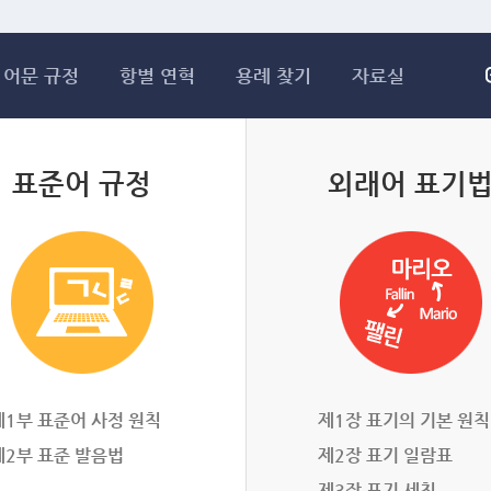
메인콘텐츠 바로가기
어문 규정
항별 연혁
용례 찾기
자료실
표준어 규정
외래어 표기
제1부 표준어 사정 원칙
제1장 표기의 기본 원칙
제2부 표준 발음법
제2장 표기 일람표
제3장 표기 세칙