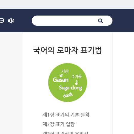
법
국어의 로마자 표기법
제1장 표기의 기본 원칙
제2장 표기 일람
제3장 표기상의 유의점