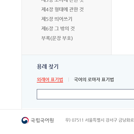
제4장 형태에 관한 것
제5장 띄어쓰기
제6장 그 밖의 것
부록(문장 부호)
용례 찾기
외래어 표기법
국어의 로마자 표기법
우) 07511 서울특별시 강서구 금낭화로 