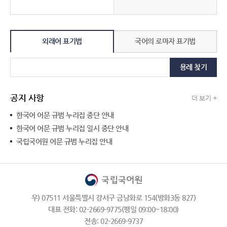
외래어 표기법
국어의 로마자 표기법
용례 찾기
공지 사항
더 보기 +
한국어 어문 규범 누리집 중단 안내
한국어 어문 규범 누리집 일시 중단 안내
국립국어원 어문 규범 누리집 안내
우) 07511 서울특별시 강서구 금낭화로 154(방화3동 827)
대표 전화: 02-2669-9775(평일 09:00~18:00)
전송: 02-2669-9737