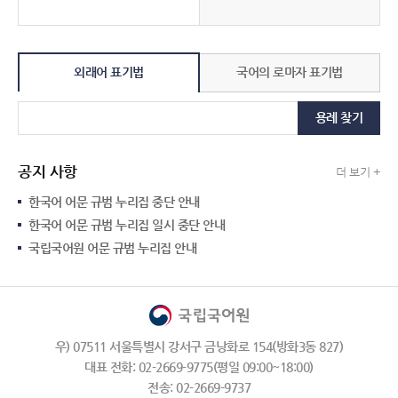
외래어 표기법
국어의 로마자 표기법
용례 찾기
공지 사항
더 보기 +
한국어 어문 규범 누리집 중단 안내
한국어 어문 규범 누리집 일시 중단 안내
국립국어원 어문 규범 누리집 안내
우) 07511 서울특별시 강서구 금낭화로 154(방화3동 827)
대표 전화: 02-2669-9775(평일 09:00~18:00)
전송: 02-2669-9737