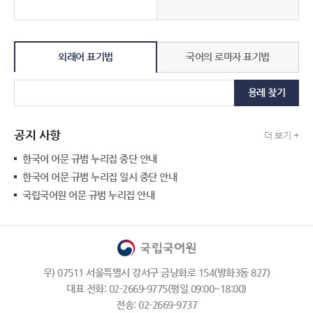
외래어 표기법
국어의 로마자 표기법
용례 찾기
공지 사항
더 보기 +
한국어 어문 규범 누리집 중단 안내
한국어 어문 규범 누리집 일시 중단 안내
국립국어원 어문 규범 누리집 안내
우) 07511 서울특별시 강서구 금낭화로 154(방화3동 827)
대표 전화: 02-2669-9775(평일 09:00~18:00)
전송: 02-2669-9737