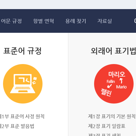
메인콘텐츠 바로가기
어문 규정
항별 연혁
용례 찾기
자료실
표준어 규정
외래어 표기
제1부 표준어 사정 원칙
제1장 표기의 기본 원칙
제2부 표준 발음법
제2장 표기 일람표
제3장 표기 세칙