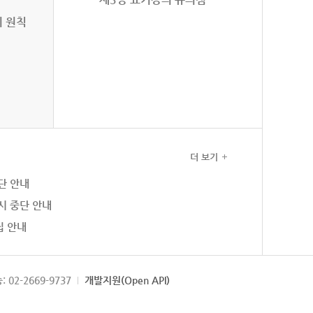
의 원칙
더 보기
단 안내
시 중단 안내
집 안내
: 02-2669-9737
개발지원(Open API)