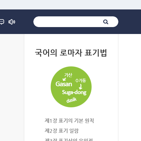
법
국어의 로마자 표기법
제1장 표기의 기본 원칙
제2장 표기 일람
제3장 표기상의 유의점