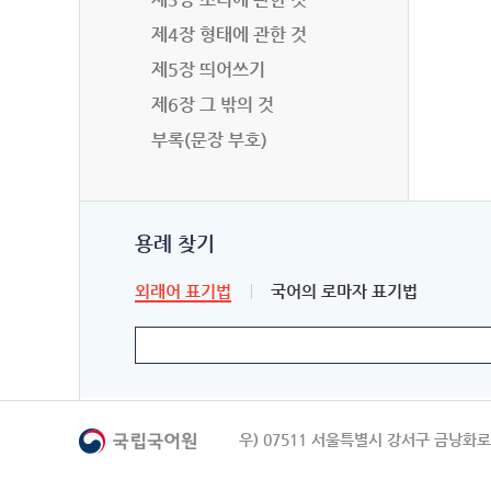
제4장 형태에 관한 것
제5장 띄어쓰기
제6장 그 밖의 것
부록(문장 부호)
용례 찾기
외래어 표기법
국어의 로마자 표기법
우) 07511 서울특별시 강서구 금낭화로 