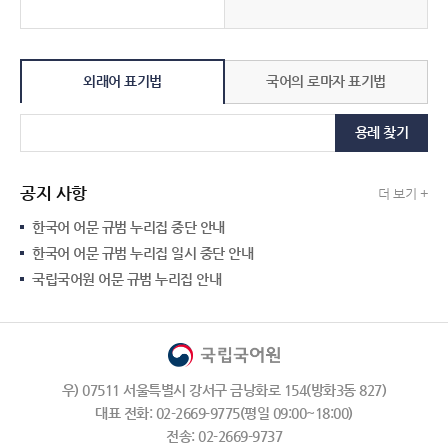
외래어 표기법
국어의 로마자 표기법
용례 찾기
공지 사항
더 보기 +
한국어 어문 규범 누리집 중단 안내
한국어 어문 규범 누리집 일시 중단 안내
국립국어원 어문 규범 누리집 안내
우) 07511 서울특별시 강서구 금낭화로 154(방화3동 827)
대표 전화: 02-2669-9775(평일 09:00~18:00)
전송: 02-2669-9737