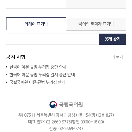
외래어 표기법
국어의 로마자 표기법
용례 찾기
공지 사항
더 보기 +
한국어 어문 규범 누리집 중단 안내
한국어 어문 규범 누리집 일시 중단 안내
국립국어원 어문 규범 누리집 안내
우) 07511 서울특별시 강서구 금낭화로 154(방화3동 827)
대표 전화: 02-2669-9775(평일 09:00~18:00)
전송: 02-2669-9737