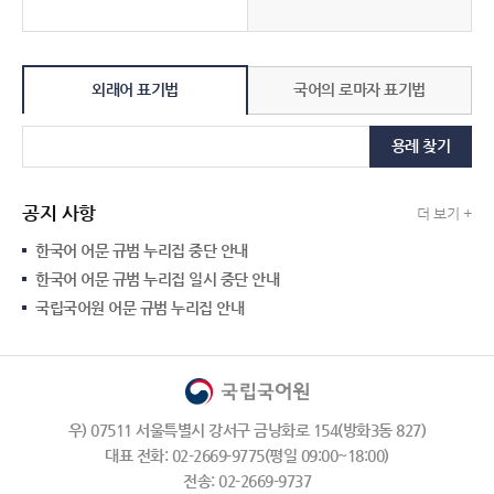
외래어 표기법
국어의 로마자 표기법
용례 찾기
공지 사항
더 보기 +
한국어 어문 규범 누리집 중단 안내
한국어 어문 규범 누리집 일시 중단 안내
국립국어원 어문 규범 누리집 안내
우) 07511 서울특별시 강서구 금낭화로 154(방화3동 827)
대표 전화: 02-2669-9775(평일 09:00~18:00)
전송: 02-2669-9737