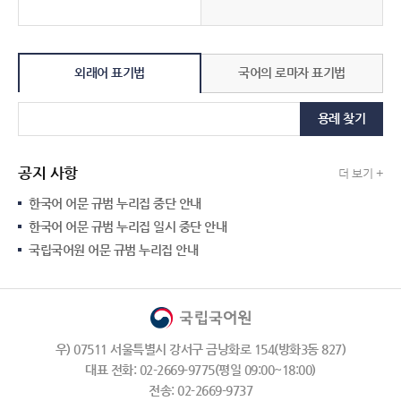
외래어 표기법
국어의 로마자 표기법
용례 찾기
공지 사항
더 보기 +
한국어 어문 규범 누리집 중단 안내
한국어 어문 규범 누리집 일시 중단 안내
국립국어원 어문 규범 누리집 안내
우) 07511 서울특별시 강서구 금낭화로 154(방화3동 827)
대표 전화: 02-2669-9775(평일 09:00~18:00)
전송: 02-2669-9737