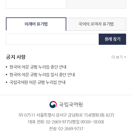
외래어 표기법
국어의 로마자 표기법
용례 찾기
공지 사항
더 보기 +
한국어 어문 규범 누리집 중단 안내
한국어 어문 규범 누리집 일시 중단 안내
국립국어원 어문 규범 누리집 안내
우) 07511 서울특별시 강서구 금낭화로 154(방화3동 827)
대표 전화: 02-2669-9775(평일 09:00~18:00)
전송: 02-2669-9737