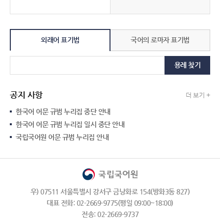
외래어 표기법
국어의 로마자 표기법
용례 찾기
공지 사항
더 보기 +
한국어 어문 규범 누리집 중단 안내
한국어 어문 규범 누리집 일시 중단 안내
국립국어원 어문 규범 누리집 안내
우) 07511 서울특별시 강서구 금낭화로 154(방화3동 827)
대표 전화: 02-2669-9775(평일 09:00~18:00)
전송: 02-2669-9737