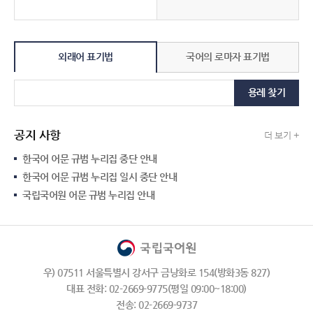
외래어 표기법
국어의 로마자 표기법
용례 찾기
공지 사항
더 보기 +
한국어 어문 규범 누리집 중단 안내
한국어 어문 규범 누리집 일시 중단 안내
국립국어원 어문 규범 누리집 안내
우) 07511 서울특별시 강서구 금낭화로 154(방화3동 827)
대표 전화: 02-2669-9775(평일 09:00~18:00)
전송: 02-2669-9737