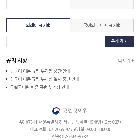
외래어 표기법
국어의 로마자 표기법
용례 찾기
공지 사항
더 보기 +
한국어 어문 규범 누리집 중단 안내
한국어 어문 규범 누리집 일시 중단 안내
국립국어원 어문 규범 누리집 안내
우) 07511 서울특별시 강서구 금낭화로 154(방화3동 827)
대표 전화: 02-2669-9775(평일 09:00~18:00)
전송: 02-2669-9737