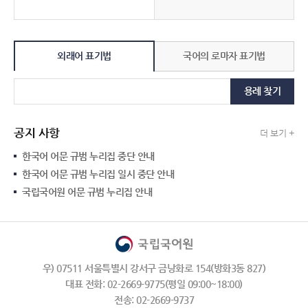
외래어 표기법
국어의 로마자 표기법
용례 찾기
공지 사항
더 보기 +
한국어 어문 규범 누리집 중단 안내
한국어 어문 규범 누리집 일시 중단 안내
국립국어원 어문 규범 누리집 안내
우) 07511 서울특별시 강서구 금낭화로 154(방화3동 827)
대표 전화: 02-2669-9775(평일 09:00~18:00)
전송: 02-2669-9737