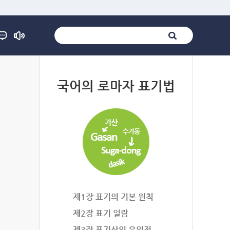
법
국어의 로마자 표기법
제1장 표기의 기본 원칙
제2장 표기 일람
제3장 표기상의 유의점