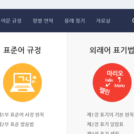
메인콘텐츠 바로가기
어문 규정
항별 연혁
용례 찾기
자료실
표준어 규정
외래어 표기
제1부 표준어 사정 원칙
제1장 표기의 기본 원칙
제2부 표준 발음법
제2장 표기 일람표
제3장 표기 세칙