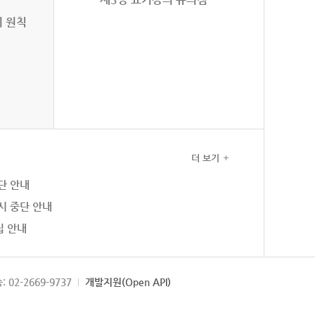
의 원칙
더 보기
단 안내
시 중단 안내
집 안내
: 02-2669-9737
개발지원(Open API)