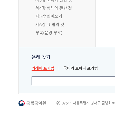
제4장 형태에 관한 것
제5장 띄어쓰기
제6장 그 밖의 것
부록(문장 부호)
용례 찾기
외래어 표기법
국어의 로마자 표기법
우) 07511 서울특별시 강서구 금낭화로 