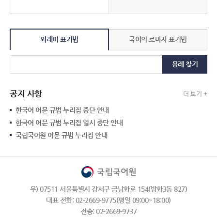
외래어 표기법
국어의 로마자 표기법
용례 찾기
공지 사항
더 보기 +
한국어 어문 규범 누리집 중단 안내
한국어 어문 규범 누리집 일시 중단 안내
국립국어원 어문 규범 누리집 안내
우) 07511 서울특별시 강서구 금낭화로 154(방화3동 827)
대표 전화: 02-2669-9775(평일 09:00~18:00)
전송: 02-2669-9737