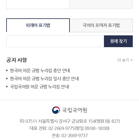
외래어 표기법
국어의 로마자 표기법
용례 찾기
공지 사항
더 보기 +
한국어 어문 규범 누리집 중단 안내
한국어 어문 규범 누리집 일시 중단 안내
국립국어원 어문 규범 누리집 안내
우) 07511 서울특별시 강서구 금낭화로 154(방화3동 827)
대표 전화: 02-2669-9775(평일 09:00~18:00)
전송: 02-2669-9737