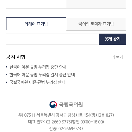
외래어 표기법
국어의 로마자 표기법
용례 찾기
공지 사항
더 보기 +
한국어 어문 규범 누리집 중단 안내
한국어 어문 규범 누리집 일시 중단 안내
국립국어원 어문 규범 누리집 안내
우) 07511 서울특별시 강서구 금낭화로 154(방화3동 827)
대표 전화: 02-2669-9775(평일 09:00~18:00)
전송: 02-2669-9737