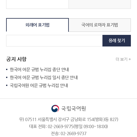
외래어 표기법
국어의 로마자 표기법
용례 찾기
공지 사항
더 보기 +
한국어 어문 규범 누리집 중단 안내
한국어 어문 규범 누리집 일시 중단 안내
국립국어원 어문 규범 누리집 안내
우) 07511 서울특별시 강서구 금낭화로 154(방화3동 827)
대표 전화: 02-2669-9775(평일 09:00~18:00)
전송: 02-2669-9737