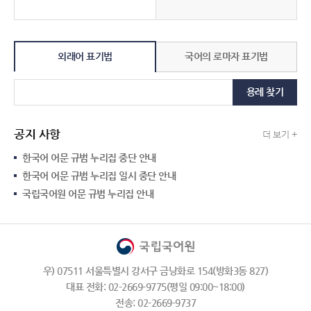
외래어 표기법
국어의 로마자 표기법
용례 찾기
공지 사항
더 보기 +
한국어 어문 규범 누리집 중단 안내
한국어 어문 규범 누리집 일시 중단 안내
국립국어원 어문 규범 누리집 안내
우) 07511 서울특별시 강서구 금낭화로 154(방화3동 827)
대표 전화: 02-2669-9775(평일 09:00~18:00)
전송: 02-2669-9737