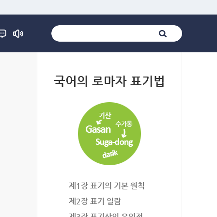
법
국어의 로마자 표기법
제1장 표기의 기본 원칙
제2장 표기 일람
제3장 표기상의 유의점