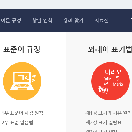
메인콘텐츠 바로가기
어문 규정
항별 연혁
용례 찾기
자료실
표준어 규정
외래어 표기
제1부 표준어 사정 원칙
제1장 표기의 기본 원칙
제2부 표준 발음법
제2장 표기 일람표
제3장 표기 세칙