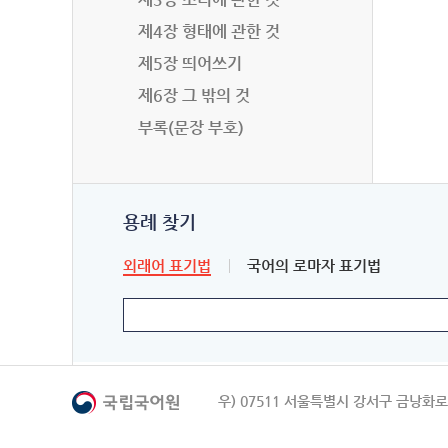
제4장 형태에 관한 것
제5장 띄어쓰기
제6장 그 밖의 것
부록(문장 부호)
용례 찾기
외래어 표기법
국어의 로마자 표기법
우) 07511 서울특별시 강서구 금낭화로 