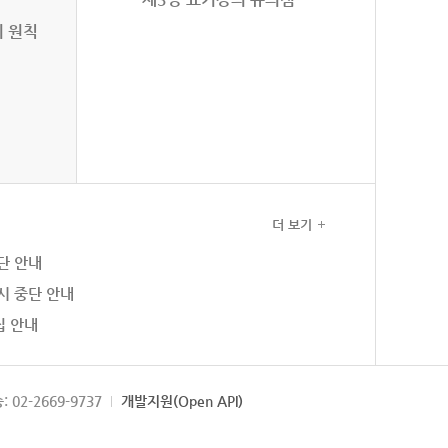
의 원칙
더 보기
단 안내
시 중단 안내
집 안내
: 02-2669-9737
개발지원(Open API)