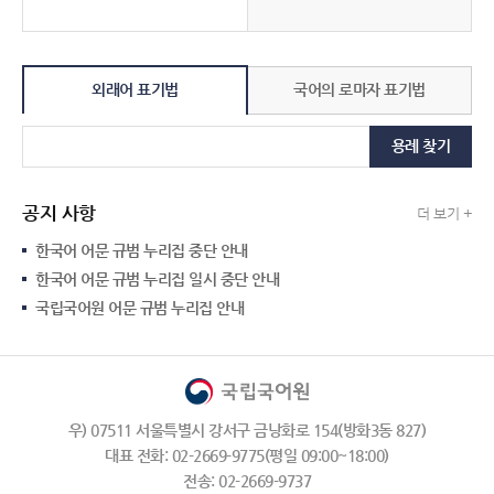
외래어 표기법
국어의 로마자 표기법
용례 찾기
공지 사항
더 보기 +
한국어 어문 규범 누리집 중단 안내
한국어 어문 규범 누리집 일시 중단 안내
국립국어원 어문 규범 누리집 안내
우) 07511 서울특별시 강서구 금낭화로 154(방화3동 827)
대표 전화: 02-2669-9775(평일 09:00~18:00)
전송: 02-2669-9737