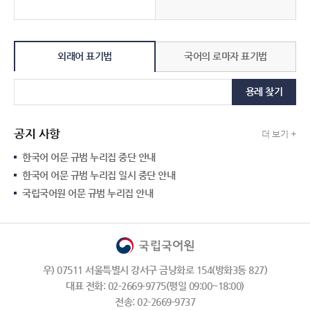
외래어 표기법
국어의 로마자 표기법
용례 찾기
공지 사항
더 보기 +
한국어 어문 규범 누리집 중단 안내
한국어 어문 규범 누리집 일시 중단 안내
국립국어원 어문 규범 누리집 안내
우) 07511 서울특별시 강서구 금낭화로 154(방화3동 827)
대표 전화: 02-2669-9775(평일 09:00~18:00)
전송: 02-2669-9737