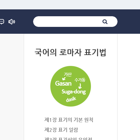
법
국어의 로마자 표기법
제1장 표기의 기본 원칙
제2장 표기 일람
제3장 표기상의 유의점