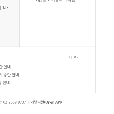
의 원칙
더 보기
단 안내
시 중단 안내
집 안내
: 02-2669-9737
개발지원(Open API)