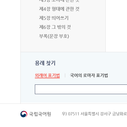
제4장 형태에 관한 것
제5장 띄어쓰기
제6장 그 밖의 것
부록(문장 부호)
용례 찾기
외래어 표기법
국어의 로마자 표기법
우) 07511 서울특별시 강서구 금낭화로 