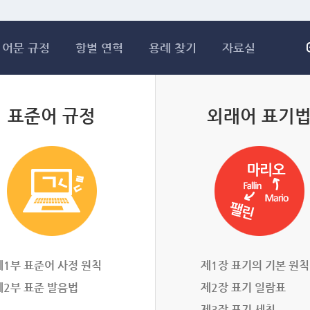
메인콘텐츠 바로가기
어문 규정
항별 연혁
용례 찾기
자료실
표준어 규정
외래어 표기
제1부 표준어 사정 원칙
제1장 표기의 기본 원칙
제2부 표준 발음법
제2장 표기 일람표
제3장 표기 세칙