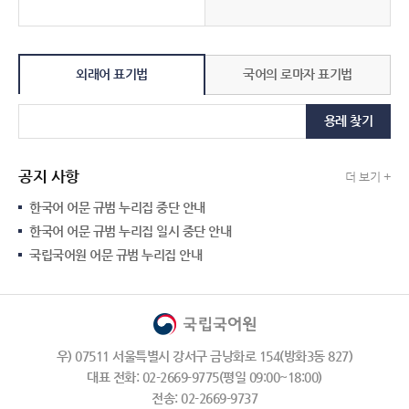
외래어 표기법
국어의 로마자 표기법
용례 찾기
공지 사항
더 보기 +
한국어 어문 규범 누리집 중단 안내
한국어 어문 규범 누리집 일시 중단 안내
국립국어원 어문 규범 누리집 안내
우) 07511 서울특별시 강서구 금낭화로 154(방화3동 827)
대표 전화: 02-2669-9775(평일 09:00~18:00)
전송: 02-2669-9737