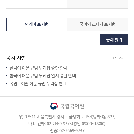
외래어 표기법
국어의 로마자 표기법
용례 찾기
공지 사항
더 보기 +
한국어 어문 규범 누리집 중단 안내
한국어 어문 규범 누리집 일시 중단 안내
국립국어원 어문 규범 누리집 안내
우) 07511 서울특별시 강서구 금낭화로 154(방화3동 827)
대표 전화: 02-2669-9775(평일 09:00~18:00)
전송: 02-2669-9737