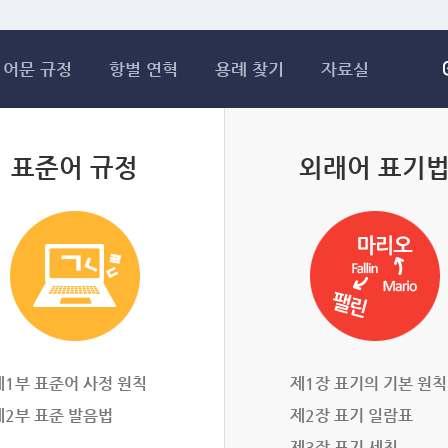
메인콘텐츠 바로가기
어문 규정
항별 연혁
용례 찾기
자료실
표준어 규정
외래어 표기
제1부 표준어 사정 원칙
제1장 표기의 기본 원칙
제2부 표준 발음법
제2장 표기 일람표
제3장 표기 세칙