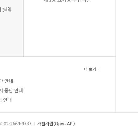
의 원칙
더 보기
단 안내
시 중단 안내
집 안내
: 02-2669-9737
개발지원(Open API)