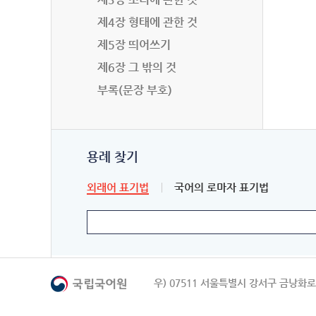
제4장 형태에 관한 것
제5장 띄어쓰기
제6장 그 밖의 것
부록(문장 부호)
용례 찾기
외래어 표기법
국어의 로마자 표기법
우) 07511 서울특별시 강서구 금낭화로 