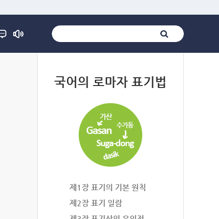
법
국어의 로마자 표기법
제1장 표기의 기본 원칙
제2장 표기 일람
제3장 표기상의 유의점