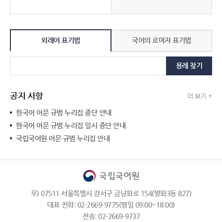
외래어 표기법
국어의 로마자 표기법
용례 찾기
공지 사항
더 보기 +
한국어 어문 규범 누리집 중단 안내
한국어 어문 규범 누리집 일시 중단 안내
국립국어원 어문 규범 누리집 안내
우) 07511 서울특별시 강서구 금낭화로 154(방화3동 827)
대표 전화: 02-2669-9775(평일 09:00~18:00)
전송: 02-2669-9737