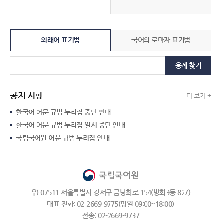
외래어 표기법
국어의 로마자 표기법
용례 찾기
공지 사항
더 보기 +
한국어 어문 규범 누리집 중단 안내
한국어 어문 규범 누리집 일시 중단 안내
국립국어원 어문 규범 누리집 안내
우) 07511 서울특별시 강서구 금낭화로 154(방화3동 827)
대표 전화: 02-2669-9775(평일 09:00~18:00)
전송: 02-2669-9737