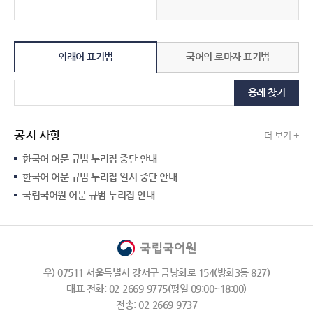
외래어 표기법
국어의 로마자 표기법
용례 찾기
공지 사항
더 보기 +
한국어 어문 규범 누리집 중단 안내
한국어 어문 규범 누리집 일시 중단 안내
국립국어원 어문 규범 누리집 안내
우) 07511 서울특별시 강서구 금낭화로 154(방화3동 827)
대표 전화: 02-2669-9775(평일 09:00~18:00)
전송: 02-2669-9737