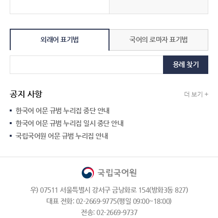
외래어 표기법
국어의 로마자 표기법
용례 찾기
공지 사항
더 보기 +
한국어 어문 규범 누리집 중단 안내
한국어 어문 규범 누리집 일시 중단 안내
국립국어원 어문 규범 누리집 안내
우) 07511 서울특별시 강서구 금낭화로 154(방화3동 827)
대표 전화: 02-2669-9775(평일 09:00~18:00)
전송: 02-2669-9737