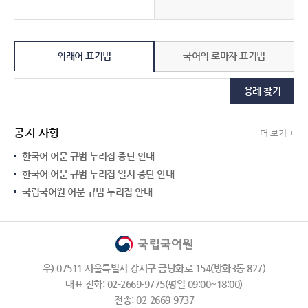
외래어 표기법
국어의 로마자 표기법
용례 찾기
공지 사항
더 보기 +
한국어 어문 규범 누리집 중단 안내
한국어 어문 규범 누리집 일시 중단 안내
국립국어원 어문 규범 누리집 안내
우) 07511 서울특별시 강서구 금낭화로 154(방화3동 827)
대표 전화: 02-2669-9775(평일 09:00~18:00)
전송: 02-2669-9737