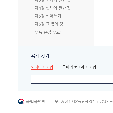
제4장 형태에 관한 것
제5장 띄어쓰기
제6장 그 밖의 것
부록(문장 부호)
용례 찾기
외래어 표기법
국어의 로마자 표기법
우) 07511 서울특별시 강서구 금낭화로 