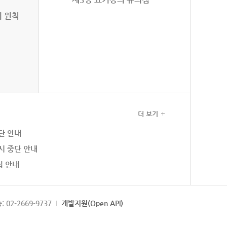
의 원칙
더 보기
단 안내
시 중단 안내
집 안내
: 02-2669-9737
개발지원(Open API)