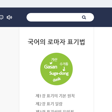
법
국어의 로마자 표기법
제1장 표기의 기본 원칙
제2장 표기 일람
제3장 표기상의 유의점