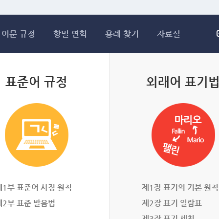
메인콘텐츠 바로가기
어문 규정
항별 연혁
용례 찾기
자료실
표준어 규정
외래어 표기
제1부 표준어 사정 원칙
제1장 표기의 기본 원칙
제2부 표준 발음법
제2장 표기 일람표
제3장 표기 세칙