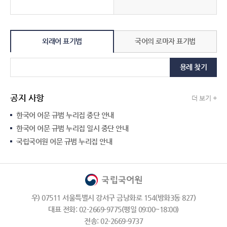
외래어 표기법
국어의 로마자 표기법
용례 찾기
공지 사항
더 보기 +
한국어 어문 규범 누리집 중단 안내
한국어 어문 규범 누리집 일시 중단 안내
국립국어원 어문 규범 누리집 안내
우) 07511 서울특별시 강서구 금낭화로 154(방화3동 827)
대표 전화: 02-2669-9775(평일 09:00~18:00)
전송: 02-2669-9737